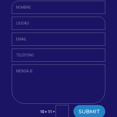
SUBMIT
=
10 + 11