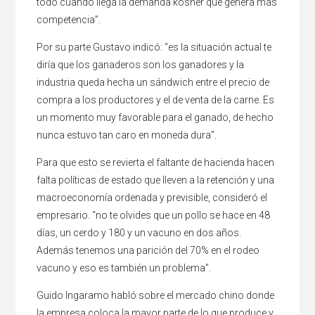
todo cuando llega la demanda kosher que genera más
competencia”.
Por su parte Gustavo indicó: “es la situación actual te
diría que los ganaderos son los ganadores y la
industria queda hecha un sándwich entre el precio de
compra a los productores y el de venta de la carne. Es
un momento muy favorable para el ganado, de hecho
nunca estuvo tan caro en moneda dura”.
Para que esto se revierta el faltante de hacienda hacen
falta políticas de estado que lleven a la retención y una
macroeconomía ordenada y previsible, consideró el
empresario. “no te olvides que un pollo se hace en 48
días, un cerdo y 180 y un vacuno en dos años.
Además tenemos una parición del 70% en el rodeo
vacuno y eso es también un problema”.
Guido Ingaramo habló sobre el mercado chino donde
la empresa coloca la mayor parte de lo que produce y