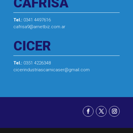
CAFRISA
Tel.:
0341 4497616
cafrisa9@arnetbiz.com.ar
CICER
Tel.:
0351 4226348
cicerindustriascarnicaser@gmail.com