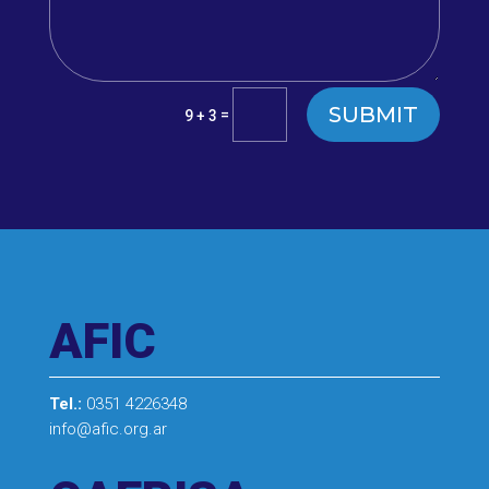
SUBMIT
=
9 + 3
AFIC
Tel.:
0351 4226348
info@afic.org.ar