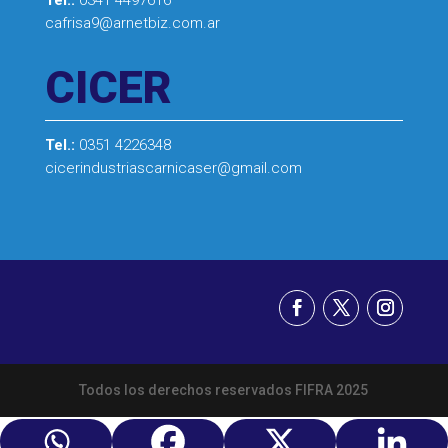
cafrisa9@arnetbiz.com.ar
CICER
Tel.:
0351 4226348
cicerindustriascarnicaser@gmail.com
Todos los derechos reservados FIFRA 2025