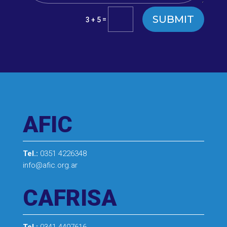
SUBMIT
=
3 + 5
AFIC
Tel.:
0351 4226348
info@afic.org.ar
CAFRISA
Tel.:
0341 4497616