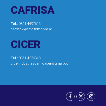
CAFRISA
Tel.:
0341 4497616
cafrisa9@arnetbiz.com.ar
CICER
Tel.:
0351 4226348
cicerindustriascarnicaser@gmail.com