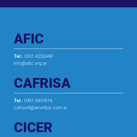
AFIC
Tel.:
0351 4226348
info@afic.org.ar
CAFRISA
Tel.:
0341 4497616
cafrisa9@arnetbiz.com.ar
CICER