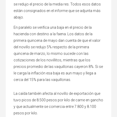
se redujo el precio de la media res. Todos esos datos
están consignados en el informe que se adjunta más
abajo.
En paralelo se verifica una baja en el precio de la
hacienda con destino a la faena. Los datos de la
primera quincena de mayo dan cuenta de que el valor
del novillo se redujo 5% respecto de la primera
quincena de marzo, lo mismo sucede con las
cotizaciones de los novillitos, mientras que los
precios promedio de las vaquillonas cayeron 8%. Si se
le carga la inflación esa baja es aun mayo y llega a
cerca del 15% para las vaquillonas.
La caída también afecta al novillo de exportación que
tuvo picos de 8.500 pesos por kilo de carne en gancho
y que actualmente se comercia entre 7.800 y 8.100
pesos por kilo.