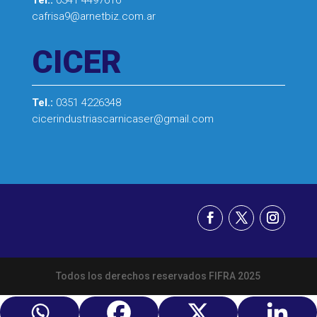
Tel.:
0341 4497616
cafrisa9@arnetbiz.com.ar
CICER
Tel.:
0351 4226348
cicerindustriascarnicaser@gmail.com
Todos los derechos reservados FIFRA 2025