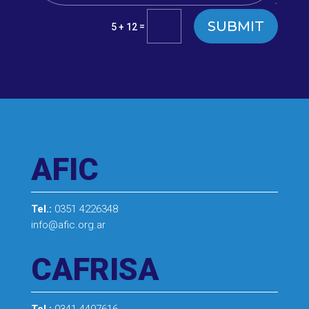
SUBMIT
=
5 + 12
AFIC
Tel.:
0351 4226348
info@afic.org.ar
CAFRISA