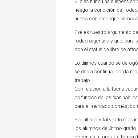
Si bien hubo una suspensión 
riesgo la condición del rodeo
hueso con empaque primario 
Ese es nuestro argumento par
rodeo argentino y que, para 
con el status de libre de afto
Lo dijimos cuando se derogó 
se debía continuar con la mo
trabajo.
Con relación a la faena vacun
en función de los días hábile
para el mercado doméstico e
Por último, y tal vez lo más 
los alumnos de último grado 
docentes tutores. La forma de