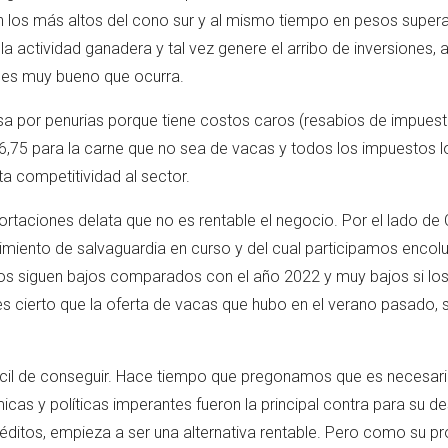
n los más altos del cono sur y al mismo tiempo en pesos supera
la actividad ganadera y tal vez genere el arribo de inversiones,
o es muy bueno que ocurra.
 pasa por penurias porque tiene costos caros (resabios de impu
6,75 para la carne que no sea de vacas y todos los impuestos 
ta competitividad al sector.
rtaciones delata que no es rentable el negocio. Por el lado de 
miento de salvaguardia en curso y del cual participamos encol
cios siguen bajos comparados con el año 2022 y muy bajos si 
 cierto que la oferta de vacas que hubo en el verano pasado, 
difícil de conseguir. Hace tiempo que pregonamos que es necesar
as y políticas imperantes fueron la principal contra para su de
créditos, empieza a ser una alternativa rentable. Pero como su 