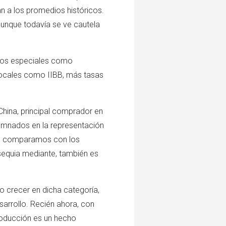
n a los promedios históricos.
 aunque todavía se ve cautela
estos especiales como
locales como IIBB, más tasas
China, principal comprador en
umnados en la representación
los comparamos con los
sequia mediante, también es
io crecer en dicha categoría,
sarrollo. Recién ahora, con
producción es un hecho