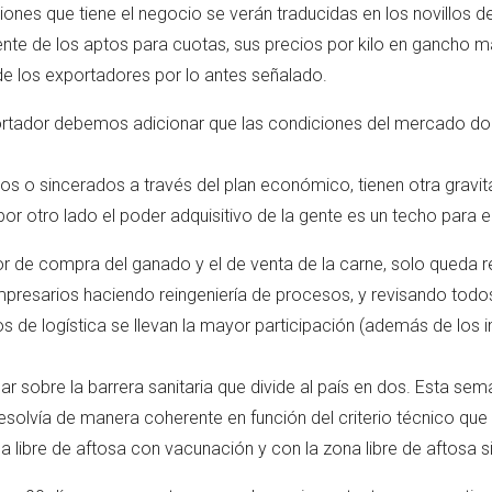
iones que tiene el negocio se verán traducidas en los novillos d
nte de los aptos para cuotas, sus precios por kilo en gancho m
de los exportadores por lo antes señalado.
xportador debemos adicionar que las condiciones del mercado 
s o sincerados a través del plan económico, tienen otra gravita
 por otro lado el poder adquisitivo de la gente es un techo para 
or de compra del ganado y el de venta de la carne, solo queda r
resarios haciendo reingeniería de procesos, y revisando todos
los de logística se llevan la mayor participación (además de los
nar sobre la barrera sanitaria que divide al país en dos. Esta s
olvía de manera coherente en función del criterio técnico que t
na libre de aftosa con vacunación y con la zona libre de aftosa 