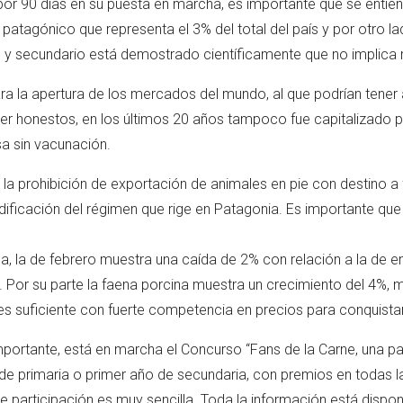
por 90 días en su puesta en marcha, es importante que se enti
 patagónico que representa el 3% del total del país y por otro l
y secundario está demostrado científicamente que no implica r
a la apertura de los mercados del mundo, al que podrían tener
ser honestos, en los últimos 20 años tampoco fue capitalizado 
sa sin vacunación.
la prohibición de exportación de animales en pie con destino a 
dificación del régimen que rige en Patagonia. Es importante que
a, la de febrero muestra una caída de 2% con relación a la de en
s. Por su parte la faena porcina muestra un crecimiento del 4%, m
s suficiente con fuerte competencia en precios para conquista
importante, está en marcha el Concurso “Fans de la Carne, una p
de primaria o primer año de secundaria, con premios en todas l
 participación es muy sencilla. Toda la información está disponib